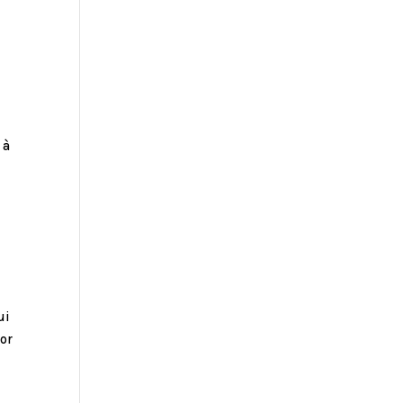
 à
ui
or