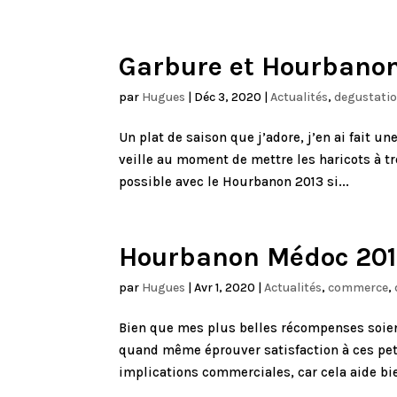
Garbure et Hourbanon
par
Hugues
|
Déc 3, 2020
|
Actualités
,
degustati
Un plat de saison que j’adore, j’en ai fait 
veille au moment de mettre les haricots à tr
possible avec le Hourbanon 2013 si...
Hourbanon Médoc 2016
par
Hugues
|
Avr 1, 2020
|
Actualités
,
commerce
,
Bien que mes plus belles récompenses soien
quand même éprouver satisfaction à ces peti
implications commerciales, car cela aide bie