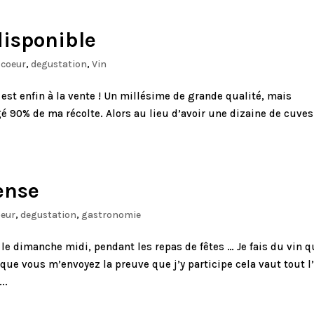
disponible
 coeur
,
degustation
,
Vin
est enfin à la vente ! Un millésime de grande qualité, mais
90% de ma récolte. Alors au lieu d’avoir une dizaine de cuves
ense
oeur
,
degustation
,
gastronomie
 le dimanche midi, pendant les repas de fêtes … Je fais du vin q
e vous m’envoyez la preuve que j’y participe cela vaut tout l’
..