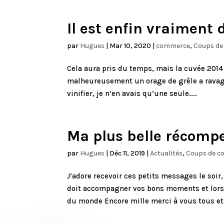
Il est enfin vraiment 
par
Hugues
|
Mar 10, 2020
|
commerce
,
Coups de
Cela aura pris du temps, mais la cuvée 2014 
malheureusement un orage de grêle a ravagé 
vinifier, je n’en avais qu’une seule....
Ma plus belle récomp
par
Hugues
|
Déc 11, 2019
|
Actualités
,
Coups de c
J’adore recevoir ces petits messages le soir,
doit accompagner vos bons moments et lorsqu
du monde Encore mille merci à vous tous et.