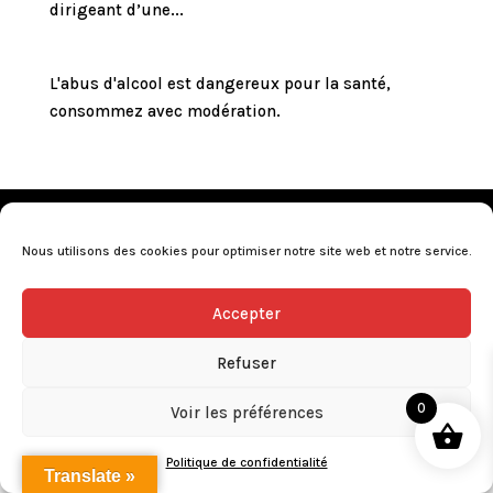
dirigeant d’une...
L'abus d'alcool est dangereux pour la santé,
consommez avec modération.
Mentions légales
•
Politique de confidentialité
•
Conditions générales de vente
•
Nos revendeurs
•
Nous utilisons des cookies pour optimiser notre site web et notre service.
Programme de fidélité
•
Questions fréquentes
Accepter
L’abus d’alcool est dangereux pour la santé, consommez avec
modération.
Refuser
0
Voir les préférences
Politique de confidentialité
Translate »