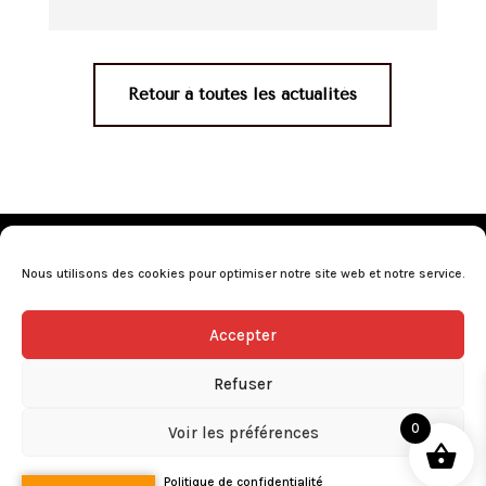
Retour à toutes les actualités
Mentions légales
•
Politique de confidentialité
•
Conditions générales de vente
•
Nos revendeurs
•
Nous utilisons des cookies pour optimiser notre site web et notre service.
Programme de fidélité
•
Questions fréquentes
Accepter
L’abus d’alcool est dangereux pour la santé, consommez avec
modération.
Refuser
0
Voir les préférences
Politique de confidentialité