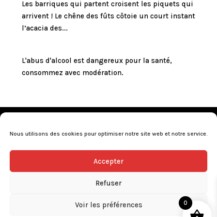
Les barriques qui partent croisent les piquets qui
arrivent ! Le chêne des fûts côtoie un court instant
l’acacia des...
L'abus d'alcool est dangereux pour la santé,
consommez avec modération.
Mentions légales
•
Politique de confidentialité
•
Conditions générales de vente
•
Nos revendeurs
•
Nous utilisons des cookies pour optimiser notre site web et notre service.
Programme de fidélité
•
Questions fréquentes
Accepter
L’abus d’alcool est dangereux pour la santé, consommez avec
modération.
Refuser
0
Voir les préférences