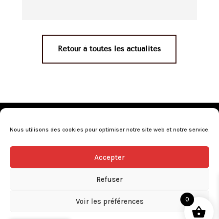
Retour à toutes les actualités
Mentions légales
•
Politique de confidentialité
•
Conditions générales de vente
•
Nos revendeurs
•
Nous utilisons des cookies pour optimiser notre site web et notre service.
Programme de fidélité
•
Questions fréquentes
Accepter
L’abus d’alcool est dangereux pour la santé, consommez avec
modération.
Refuser
0
Voir les préférences