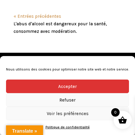
« Entrées précédentes
L'abus d'alcool est dangereux pour la santé,
consommez avec modération.
Mentions légales
•
Politique de confidentialité
•
Conditions générales de vente
•
Nos revendeurs
•
Nous utilisons des cookies pour optimiser notre site web et notre service.
Programme de fidélité
•
Questions fréquentes
Accepter
L’abus d’alcool est dangereux pour la santé, consommez avec
modération.
Refuser
0
Voir les préférences
Politique de confidentialité
Translate »