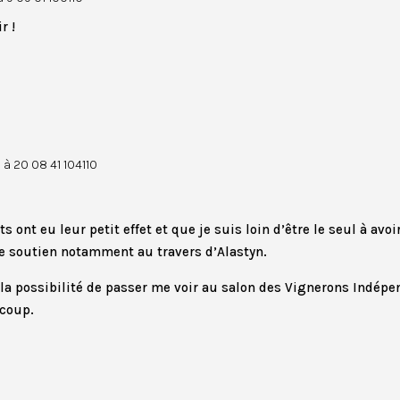
r !
1 à 20 08 41 104110
s ont eu leur petit effet et que je suis loin d’être le seul à avoi
re soutien notamment au travers d’Alastyn.
la possibilité de passer me voir au salon des Vignerons Indépe
 coup.