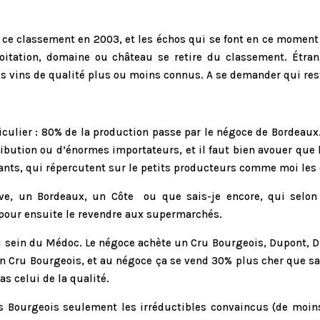
e ce classement en 2003, et les échos qui se font en ce momen
ploitation, domaine ou château se retire du classement. Ét
 vins de qualité plus ou moins connus. A se demander qui res
iculier : 80% de la production passe par le négoce de Bordeau
tribution ou d’énormes importateurs, et il faut bien avouer que
iants, qui répercutent sur le petits producteurs comme moi les
, un Bordeaux, un Côte ou que sais-je encore, qui selon l
 pour ensuite le revendre aux supermarchés.
au sein du Médoc. Le négoce achète un Cru Bourgeois, Dupont,
 un Cru Bourgeois, et au négoce ça se vend 30% plus cher que sa
as celui de la qualité.
us Bourgeois seulement les irréductibles convaincus (de moi