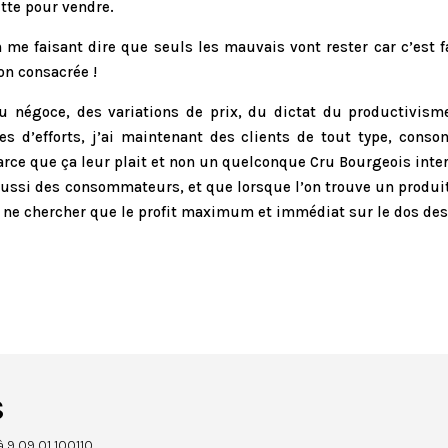
ette pour vendre.
n me faisant dire que seuls les mauvais vont rester car c’est 
on consacrée !
 négoce, des variations de prix, du dictat du productivisme 
d’efforts, j’ai maintenant des clients de tout type, consomm
rce que ça leur plait et non un quelconque Cru Bourgeois inte
ssi des consommateurs, et que lorsque l’on trouve un produit q
e ne chercher que le profit maximum et immédiat sur le dos d
s
à 9 09 01 100110