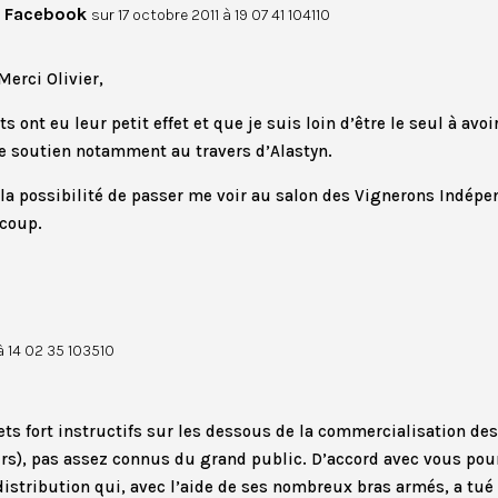
a Facebook
sur 17 octobre 2011 à 19 07 41 104110
Merci Olivier,
s ont eu leur petit effet et que je suis loin d’être le seul à avoi
re soutien notamment au travers d’Alastyn.
la possibilité de passer me voir au salon des Vignerons Indépe
 coup.
à 14 02 35 103510
ets fort instructifs sur les dessous de la commercialisation de
urs), pas assez connus du grand public. D’accord avec vous pou
distribution qui, avec l’aide de ses nombreux bras armés, a t