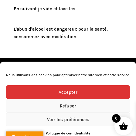
En suivant je vide et lave les...
L'abus d'alcool est dangereux pour la santé,
consommez avec modération.
Mentions légales
•
Politique de confidentialité
•
Conditions générales de vente
•
Nos revendeurs
•
Nous utilisons des cookies pour optimiser notre site web et notre service.
Programme de fidélité
•
Questions fréquentes
Accepter
L’abus d’alcool est dangereux pour la santé, consommez avec
modération.
Refuser
0
Voir les préférences
Politique de confidentialité