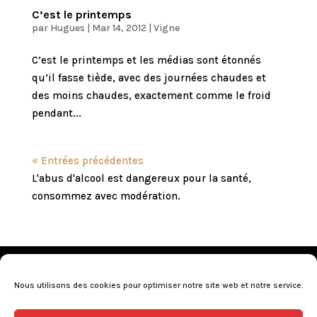
C’est le printemps
par
Hugues
|
Mar 14, 2012
|
Vigne
C’est le printemps et les médias sont étonnés
qu’il fasse tiède, avec des journées chaudes et
des moins chaudes, exactement comme le froid
pendant...
« Entrées précédentes
L'abus d'alcool est dangereux pour la santé,
consommez avec modération.
Mentions légales
•
Politique de confidentialité
•
Conditions générales de vente
•
Nos revendeurs
•
Nous utilisons des cookies pour optimiser notre site web et notre service.
Programme de fidélité
•
Questions fréquentes