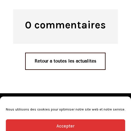
0 commentaires
Retour à toutes les actualités
Mentions légales
•
Politique de confidentialité
•
Conditions générales de vente
•
Nos revendeurs
•
Nous utilisons des cookies pour optimiser notre site web et notre service.
Programme de fidélité
•
Questions fréquentes
Accepter
L’abus d’alcool est dangereux pour la santé, consommez avec