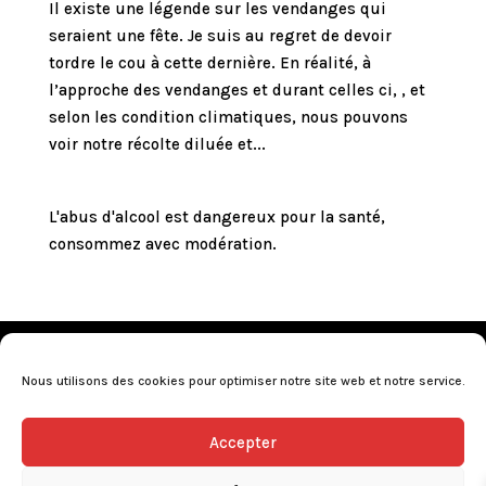
Il existe une légende sur les vendanges qui
seraient une fête. Je suis au regret de devoir
tordre le cou à cette dernière. En réalité, à
l’approche des vendanges et durant celles ci, , et
selon les condition climatiques, nous pouvons
voir notre récolte diluée et...
L'abus d'alcool est dangereux pour la santé,
consommez avec modération.
Mentions légales
•
Politique de confidentialité
•
Conditions générales de vente
•
Nos revendeurs
•
Nous utilisons des cookies pour optimiser notre site web et notre service.
Programme de fidélité
•
Questions fréquentes
Accepter
L’abus d’alcool est dangereux pour la santé, consommez avec
modération.