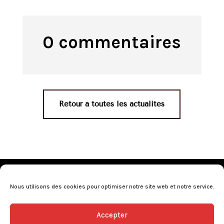
0 commentaires
Retour à toutes les actualités
Mentions légales
•
Politique de confidentialité
•
Conditions générales de vente
•
Nos revendeurs
•
Nous utilisons des cookies pour optimiser notre site web et notre service.
Programme de fidélité
•
Questions fréquentes
Accepter
L’abus d’alcool est dangereux pour la santé, consommez avec