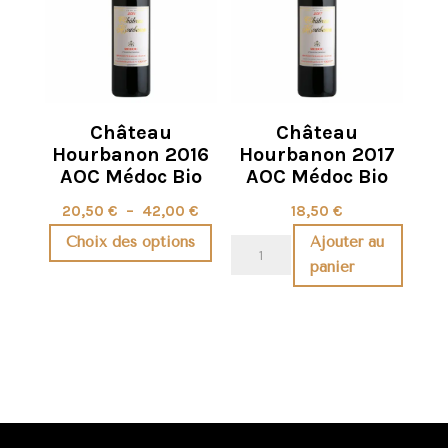
AOC
peuvent
Médoc
être
en
choisies
conversion
sur
Bio
la
Château
Château
page
Hourbanon 2016
Hourbanon 2017
du
AOC Médoc Bio
AOC Médoc Bio
produit
Plage
20,50
€
–
42,00
€
18,50
€
de
Choix des options
Ajouter au
quantité
prix :
panier
de
Ce
20,50 €
Château
produit
à
Hourbanon
a
42,00 €
2017
plusieurs
AOC
variations.
Médoc
Les
Bio
options