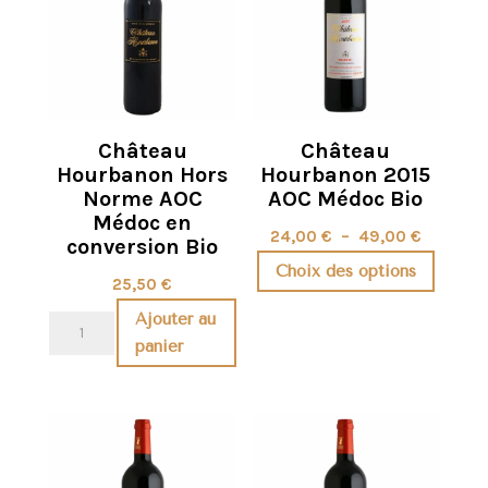
Médoc
Les
options
peuvent
être
choisies
Château
Château
sur
Hourbanon Hors
Hourbanon 2015
la
Norme AOC
AOC Médoc Bio
page
Médoc en
Plage
24,00
€
–
49,00
€
du
conversion Bio
de
produit
Choix des options
25,50
€
prix :
Ce
Ajouter au
24,00 €
quantité
produit
panier
à
de
a
49,00 €
Château
plusieurs
Hourbanon
variations.
Hors
Les
Norme
options