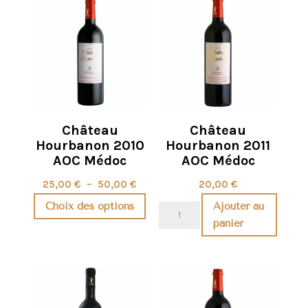
2008
AOC
Médoc
Château
Château
Hourbanon 2010
Hourbanon 2011
AOC Médoc
AOC Médoc
Plage
25,00
€
–
50,00
€
20,00
€
de
Choix des options
Ajouter au
quantité
prix :
panier
de
Ce
25,00 €
Château
produit
à
Hourbanon
a
50,00 €
2011
plusieurs
AOC
variations.