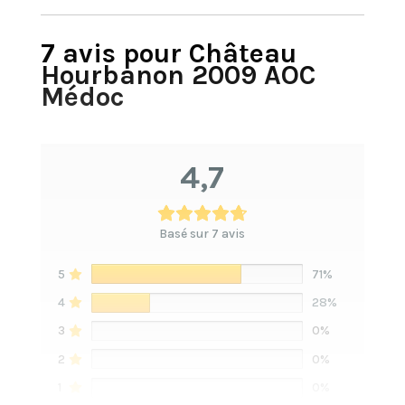
7 avis pour
Château
Hourbanon 2009 AOC
Médoc
4,7
Basé sur 7 avis
5
71%
4
28%
3
0%
2
0%
1
0%