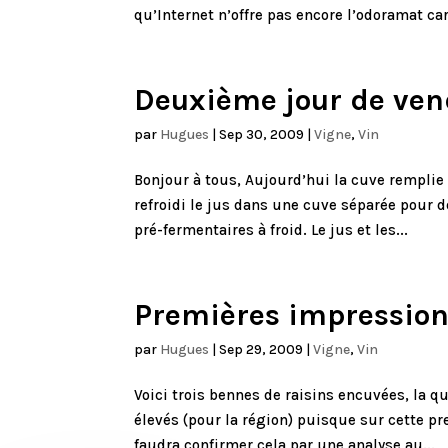
qu’Internet n’offre pas encore l’odoramat ca
Deuxième jour de ve
par
Hugues
|
Sep 30, 2009
|
Vigne
,
Vin
Bonjour à tous, Aujourd’hui la cuve remplie 
refroidi le jus dans une cuve séparée pour d
pré-fermentaires à froid. Le jus et les...
Premières impressio
par
Hugues
|
Sep 29, 2009
|
Vigne
,
Vin
Voici trois bennes de raisins encuvées, la q
élevés (pour la région) puisque sur cette pre
faudra confirmer cela par une analyse au...