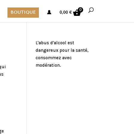
0
BOUTIQUE
0,00
€
L'abus d'alcool est
dangereux pour la santé,
consommez avec
modération.
qui
us
ge