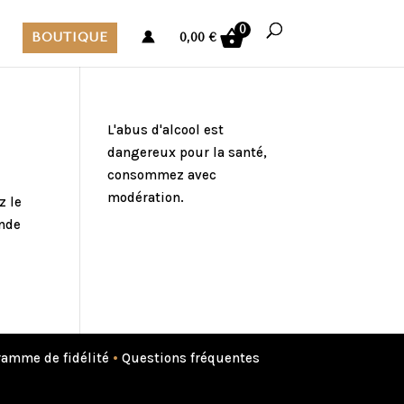
0
BOUTIQUE
0,00
€
L'abus d'alcool est
dangereux pour la santé,
consommez avec
modération.
z le
ande
amme de fidélité
•
Questions fréquentes