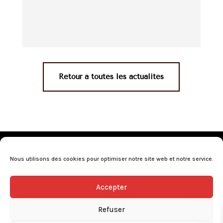
Retour à toutes les actualités
Mentions légales
•
Politique de confidentialité
•
Conditions générales de vente
•
Nos revendeurs
•
Nous utilisons des cookies pour optimiser notre site web et notre service.
Programme de fidélité
•
Questions fréquentes
Accepter
L’abus d’alcool est dangereux pour la santé, consommez avec
modération.
Refuser