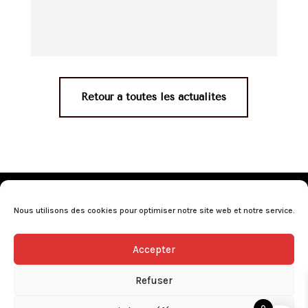
Retour à toutes les actualités
Mentions légales
•
Politique de confidentialité
•
Conditions générales de vente
•
Nos revendeurs
•
Nous utilisons des cookies pour optimiser notre site web et notre service.
Programme de fidélité
•
Questions fréquentes
Accepter
L’abus d’alcool est dangereux pour la santé, consommez avec
modération.
Refuser