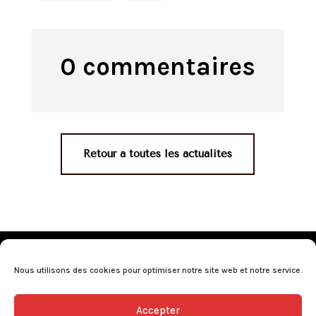
0 commentaires
Retour à toutes les actualités
Mentions légales
•
Politique de confidentialité
•
Conditions générales de vente
•
Nos revendeurs
•
Nous utilisons des cookies pour optimiser notre site web et notre service.
Programme de fidélité
•
Questions fréquentes
Accepter
L’abus d’alcool est dangereux pour la santé, consommez avec