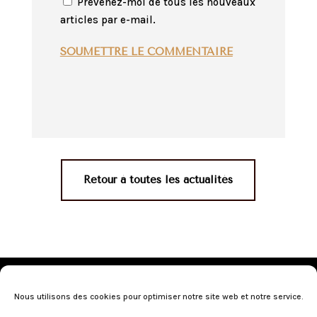
Prévenez-moi de tous les nouveaux
articles par e-mail.
SOUMETTRE LE COMMENTAIRE
Retour à toutes les actualités
Mentions légales
•
Politique de confidentialité
•
Conditions générales de vente
•
Nos revendeurs
•
Nous utilisons des cookies pour optimiser notre site web et notre service.
Programme de fidélité
•
Questions fréquentes