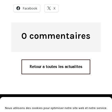
Facebook
X
0 commentaires
Retour à toutes les actualités
Mentions légales
•
Politique de confidentialité
•
Conditions générales de vente
•
Nos revendeurs
•
Nous utilisons des cookies pour optimiser notre site web et notre service.