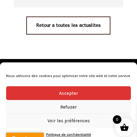
Retour à toutes les actualités
Mentions légales
•
Politique de confidentialité
•
Conditions générales de vente
•
Nos revendeurs
•
Nous utilisons des cookies pour optimiser notre site web et notre service.
Programme de fidélité
•
Questions fréquentes
Accepter
L’abus d’alcool est dangereux pour la santé, consommez avec
modération.
Refuser
0
Voir les préférences
Politique de confidentialité