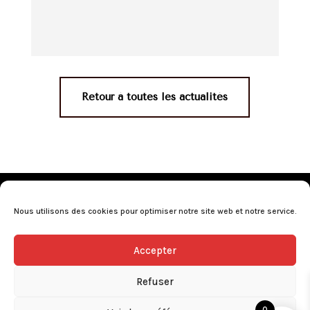
Retour à toutes les actualités
Mentions légales
•
Politique de confidentialité
•
Conditions générales de vente
•
Nos revendeurs
•
Nous utilisons des cookies pour optimiser notre site web et notre service.
Programme de fidélité
•
Questions fréquentes
Accepter
L’abus d’alcool est dangereux pour la santé, consommez avec
modération.
Refuser
0