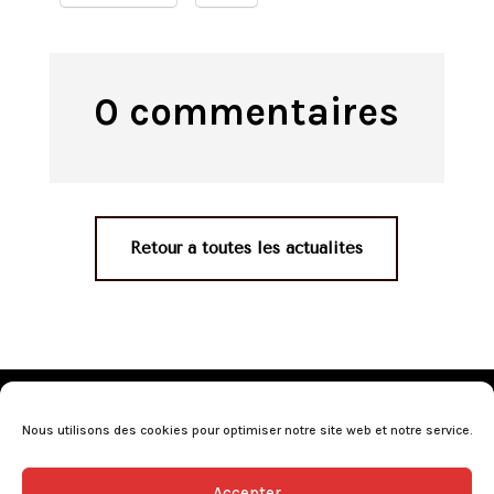
0 commentaires
Retour à toutes les actualités
Mentions légales
•
Politique de confidentialité
•
Conditions générales de vente
•
Nos revendeurs
•
Nous utilisons des cookies pour optimiser notre site web et notre service.
Programme de fidélité
•
Questions fréquentes
Accepter