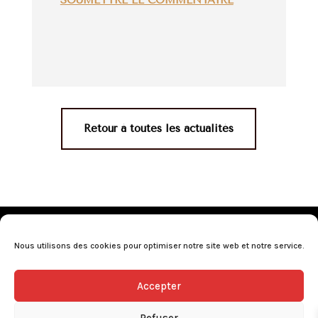
Retour à toutes les actualités
Mentions légales
•
Politique de confidentialité
•
Conditions générales de vente
•
Nos revendeurs
•
Nous utilisons des cookies pour optimiser notre site web et notre service.
Programme de fidélité
•
Questions fréquentes
Accepter
L’abus d’alcool est dangereux pour la santé, consommez avec
modération.
Refuser