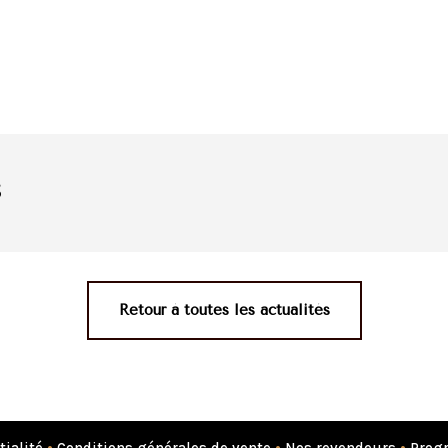
s
Retour à toutes les actualités
tialité
•
Conditions générales de vente
•
Nos revendeurs
•
Progr