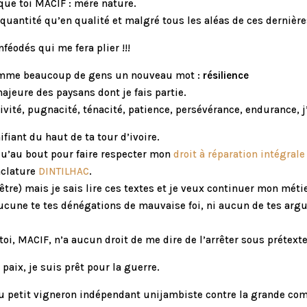
 que toi MACIF : mère nature.
quantité qu’en qualité et malgré tous les aléas de ces dernièr
nféodés qui me fera plier !!!
comme beaucoup de gens un nouveau mot :
résilience
ajeure des paysans dont je fais partie.
ivité, pugnacité, ténacité, patience, persévérance, endurance, 
ifiant du haut de ta tour d’ivoire.
qu’au bout pour faire respecter mon
droit à réparation intégrale
nclature
DINTILHAC
.
l’être) mais je sais lire ces textes et je veux continuer mon mét
aucune te tes dénégations de mauvaise foi, ni aucun de tes ar
oi, MACIF, n’a aucun droit de me dire de l’arrêter sous prétexte
paix, je suis prêt pour la guerre.
du petit vigneron indépendant unijambiste contre la grande com