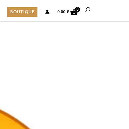
0
BOUTIQUE
0,00
€