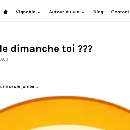
Vignoble
Autour du vin
Blog
Contact
 le dimanche toi ???
ACIF
 …
r une seule jambe …