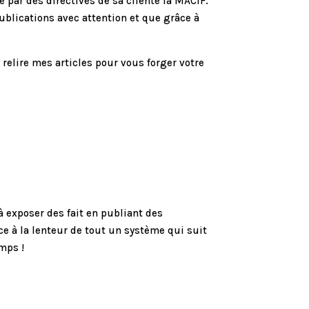
 par des directives de sa cliente la MACIF.
publications avec attention et que grâce à
à relire mes articles pour vous forger votre
à exposer des fait en publiant des
ace à la lenteur de tout un système qui suit
mps !