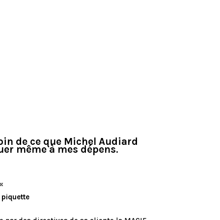
loin de ce que Michel Audiard
aluer même à mes dépens.
«
a
piquette