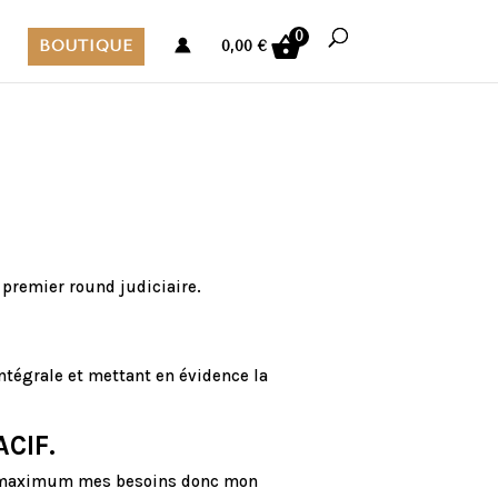
0
BOUTIQUE
0,00
€
e premier round judiciaire.
intégrale et mettant en évidence la
ACIF.
r au maximum mes besoins donc mon