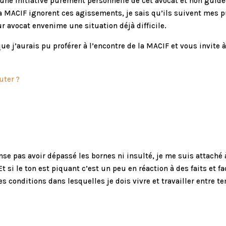
une initiative purement personnelle de cet avocat et non guidée
 la MACIF ignorent ces agissements, je sais qu’ils suivent mes 
eur avocat envenime une situation déjà difficile.
que j’aurais pu proférer à l’encontre de la MACIF et vous invite 
uter ?
ense pas avoir dépassé les bornes ni insulté, je me suis attaché 
t si le ton est piquant c’est un peu en réaction à des faits et f
conditions dans lesquelles je dois vivre et travailler entre te