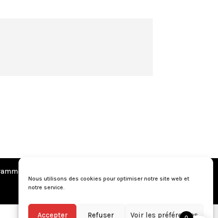
amme de fidélité
•
Questions fréquentes
Nous utilisons des cookies pour optimiser notre site web et
notre service.
Accepter
Refuser
Voir les préférences
0