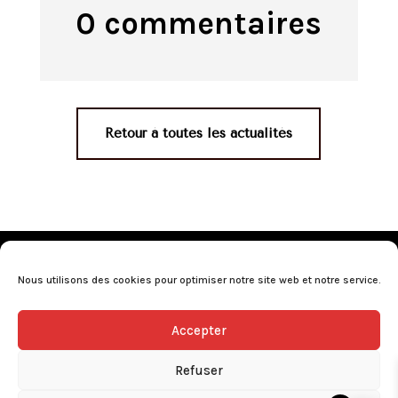
0 commentaires
Retour à toutes les actualités
Mentions légales
•
Politique de confidentialité
•
Conditions générales de vente
•
Nos revendeurs
•
Nous utilisons des cookies pour optimiser notre site web et notre service.
Programme de fidélité
•
Questions fréquentes
Accepter
L’abus d’alcool est dangereux pour la santé, consommez avec
modération.
Refuser