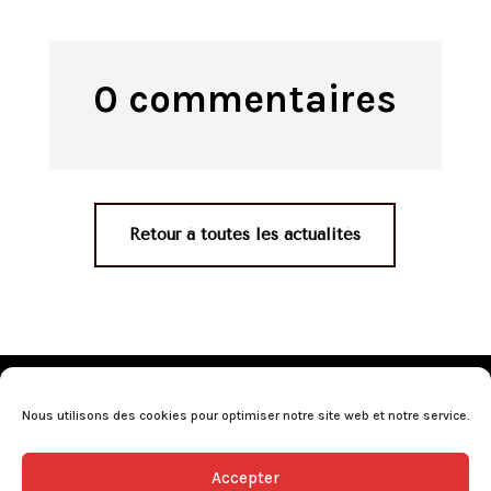
0 commentaires
Retour à toutes les actualités
Mentions légales
•
Politique de confidentialité
•
Conditions générales de vente
•
Nos revendeurs
•
Nous utilisons des cookies pour optimiser notre site web et notre service.
Programme de fidélité
•
Questions fréquentes
Accepter
L’abus d’alcool est dangereux pour la santé, consommez avec