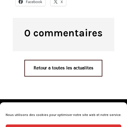
Facebook
X
0 commentaires
Retour à toutes les actualités
Mentions légales
•
Politique de confidentialité
•
Conditions générales de vente
•
Nos revendeurs
•
Nous utilisons des cookies pour optimiser notre site web et notre service.
Programme de fidélité
•
Questions fréquentes