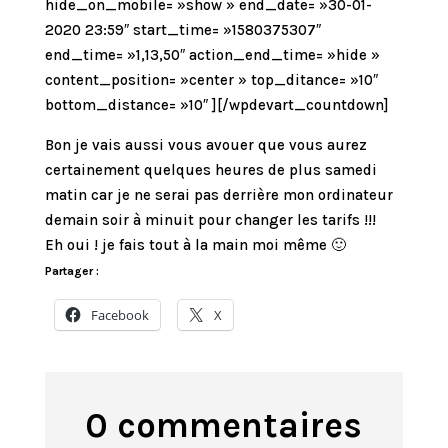
hide_on_mobile= »show » end_date= »30-01-
2020 23:59″ start_time= »1580375307″
end_time= »1,13,50″ action_end_time= »hide »
content_position= »center » top_ditance= »10″
bottom_distance= »10″ ][/wpdevart_countdown]
Bon je vais aussi vous avouer que vous aurez
certainement quelques heures de plus samedi
matin car je ne serai pas derrière mon ordinateur
demain soir à minuit pour changer les tarifs !!!
Eh oui ! je fais tout à la main moi même 🙂
Partager :
Facebook
X
0 commentaires