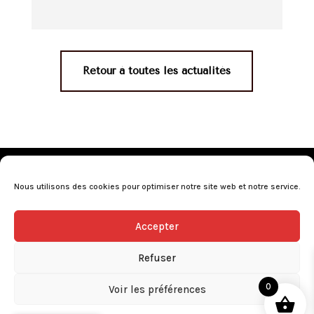
Retour à toutes les actualités
Mentions légales
•
Politique de confidentialité
•
Conditions générales de vente
•
Nos revendeurs
•
Nous utilisons des cookies pour optimiser notre site web et notre service.
Programme de fidélité
•
Questions fréquentes
Accepter
L’abus d’alcool est dangereux pour la santé, consommez avec
modération.
Refuser
0
Voir les préférences