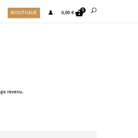
0
BOUTIQUE
0,00
€
mps revenu.