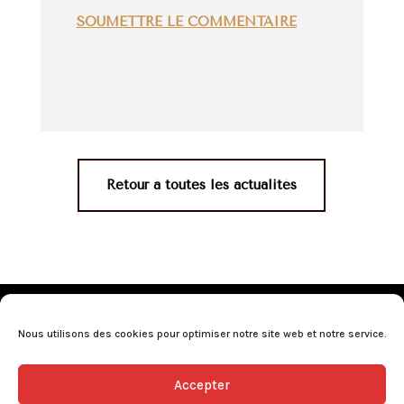
SOUMETTRE LE COMMENTAIRE
Retour à toutes les actualités
Mentions légales
•
Politique de confidentialité
•
Conditions générales de vente
•
Nos revendeurs
•
Nous utilisons des cookies pour optimiser notre site web et notre service.
Programme de fidélité
•
Questions fréquentes
Accepter
L’abus d’alcool est dangereux pour la santé, consommez avec