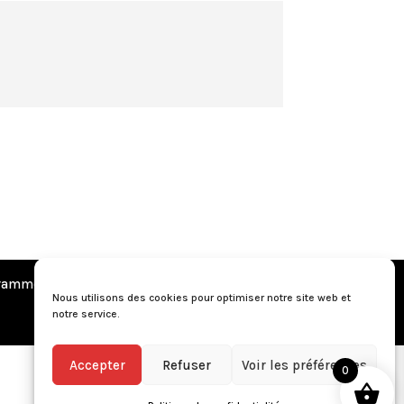
amme de fidélité
•
Questions fréquentes
Nous utilisons des cookies pour optimiser notre site web et
notre service.
Accepter
Refuser
Voir les préférences
0