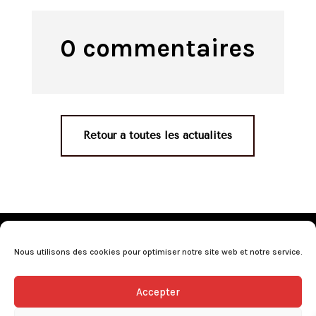
0 commentaires
Retour à toutes les actualités
Mentions légales
•
Politique de confidentialité
•
Conditions générales de vente
•
Nos revendeurs
•
Nous utilisons des cookies pour optimiser notre site web et notre service.
Programme de fidélité
•
Questions fréquentes
Accepter
L’abus d’alcool est dangereux pour la santé, consommez avec
modération.