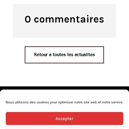
0 commentaires
Retour à toutes les actualités
Mentions légales
•
Politique de confidentialité
•
Conditions générales de vente
•
Nos revendeurs
•
Nous utilisons des cookies pour optimiser notre site web et notre service.
Programme de fidélité
•
Questions fréquentes
Accepter
L’abus d’alcool est dangereux pour la santé, consommez avec
modération.