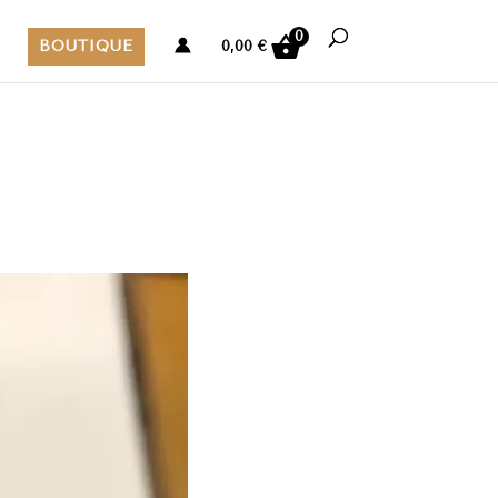
0
BOUTIQUE
0,00
€