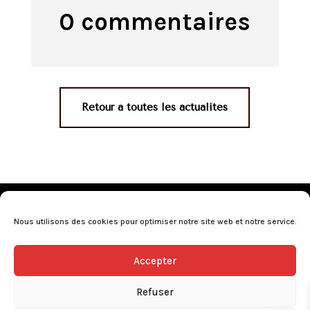
0 commentaires
Retour à toutes les actualités
Mentions légales
•
Politique de confidentialité
•
Conditions générales de vente
•
Nos revendeurs
•
Nous utilisons des cookies pour optimiser notre site web et notre service.
Programme de fidélité
•
Questions fréquentes
Accepter
L’abus d’alcool est dangereux pour la santé, consommez avec
modération.
Refuser