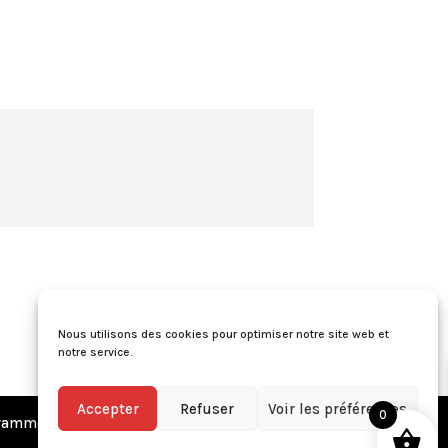
Nous utilisons des cookies pour optimiser notre site web et
notre service.
Accepter
Refuser
Voir les préférences
0
amme de fidélité
•
Questions fréquentes