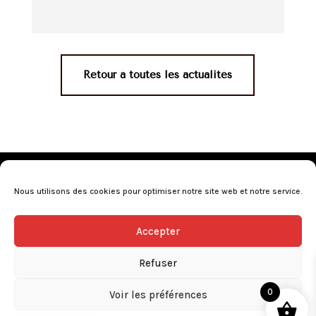
Retour à toutes les actualités
Mentions légales
•
Politique de confidentialité
•
Conditions générales de vente
•
Nos revendeurs
•
Nous utilisons des cookies pour optimiser notre site web et notre service.
Programme de fidélité
•
Questions fréquentes
Accepter
L’abus d’alcool est dangereux pour la santé, consommez avec
modération.
Refuser
0
Voir les préférences