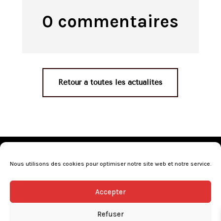
0 commentaires
Retour à toutes les actualités
Mentions légales
•
Politique de confidentialité
•
Conditions générales de vente
•
Nos revendeurs
•
Nous utilisons des cookies pour optimiser notre site web et notre service.
Programme de fidélité
•
Questions fréquentes
Accepter
L’abus d’alcool est dangereux pour la santé, consommez avec
modération.
Refuser