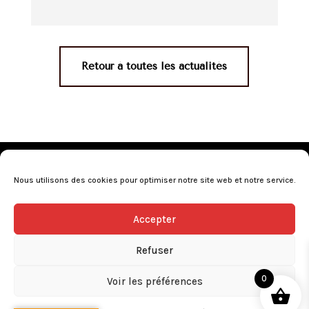
Retour à toutes les actualités
Mentions légales
•
Politique de confidentialité
•
Conditions générales de vente
•
Nos revendeurs
•
Nous utilisons des cookies pour optimiser notre site web et notre service.
Programme de fidélité
•
Questions fréquentes
Accepter
L’abus d’alcool est dangereux pour la santé, consommez avec
modération.
Refuser
0
Voir les préférences