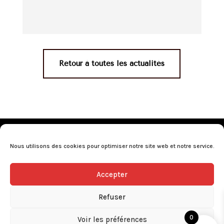
Retour à toutes les actualités
Mentions légales
•
Politique de confidentialité
•
Conditions générales de vente
•
Nos revendeurs
•
Nous utilisons des cookies pour optimiser notre site web et notre service.
Programme de fidélité
•
Questions fréquentes
Accepter
L’abus d’alcool est dangereux pour la santé, consommez avec
modération.
Refuser
0
Voir les préférences