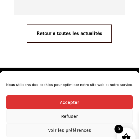
Retour à toutes les actualités
Mentions légales
•
Politique de confidentialité
•
Conditions générales de vente
•
Nos revendeurs
•
Nous utilisons des cookies pour optimiser notre site web et notre service.
Programme de fidélité
•
Questions fréquentes
Accepter
L’abus d’alcool est dangereux pour la santé, consommez avec
modération.
Refuser
0
Voir les préférences