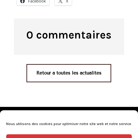
Facebook
X
0 commentaires
Retour à toutes les actualités
Mentions légales
•
Politique de confidentialité
•
Conditions générales de vente
•
Nos revendeurs
•
Nous utilisons des cookies pour optimiser notre site web et notre service.
Programme de fidélité
•
Questions fréquentes