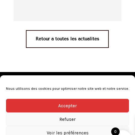
Retour à toutes les actualités
Mentions légales
•
Politique de confidentialité
•
Conditions générales de vente
•
Nos revendeurs
•
Nous utilisons des cookies pour optimiser notre site web et notre service.
Programme de fidélité
•
Questions fréquentes
Accepter
L’abus d’alcool est dangereux pour la santé, consommez avec
modération.
Refuser
0
Voir les préférences