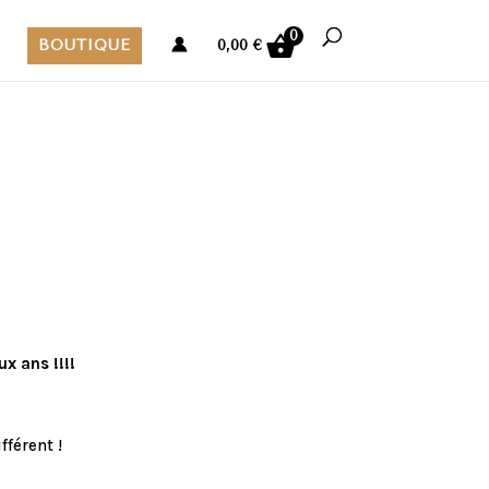
0
BOUTIQUE
0,00
€
ux ans !!!!
férent !