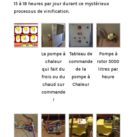
15 à 18 heures par jour durant ce mystérieux
processus de vinification.
La pompe à
Tableau de
Pompe à
chaleur
commande
rotor 5000
qui fait du
de la
litres par
frois ou du
pompe à
heure
chaud sur
Chaleur
commande
!