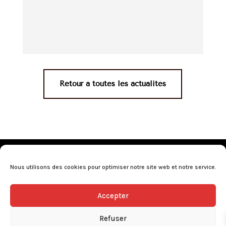
Retour à toutes les actualités
Mentions légales
•
Politique de confidentialité
•
Conditions générales de vente
•
Nos revendeurs
•
Nous utilisons des cookies pour optimiser notre site web et notre service.
Programme de fidélité
•
Questions fréquentes
Accepter
L’abus d’alcool est dangereux pour la santé, consommez avec
modération.
Refuser